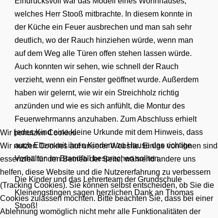
Eindrucksvoll war das Modell eines Wohnhauses,
welches Herr Stooß mitbrachte. In diesem konnte in
der Küche ein Feuer ausbrechen und man sah sehr
deutlich, wo der Rauch hinziehen würde, wenn man
auf dem Weg alle Türen offen stehen lassen würde.
Auch konnten wir sehen, wie schnell der Rauch
verzieht, wenn ein Fenster geöffnet wurde. Außerdem
haben wir gelernt, wie wir ein Streichholz richtig
anzünden und wie es sich anfühlt, die Montur des
Feuerwehrmanns anzuhaben. Zum Abschluss erhielt
jedes Kind eine kleine Urkunde mit dem Hinweis, dass
Wir benutzen Cookies
auch Eltern mit ihren Kindern zu Hause das richtige
Wir nutzen Cookies auf unserer Website. Einige von ihnen sind
Verhalten im Brandfall besprechen sollten.
essenziell für den Betrieb der Seite, während andere uns
helfen, diese Website und die Nutzererfahrung zu verbessern
Die Kinder und das Lehrerteam der Grundschule
(Tracking Cookies). Sie können selbst entscheiden, ob Sie die
Kleinengstingen sagen herzlichen Dank an Thomas
Cookies zulassen möchten. Bitte beachten Sie, dass bei einer
Stooß!
Ablehnung womöglich nicht mehr alle Funktionalitäten der