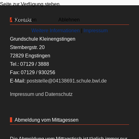
Seite zur Verfügung stehen.
Akzeptieren
Ablehnen
Kontakt
Weitere Informationen
|
Impressum
Grundschule Kleinengstingen
Sternbergstr. 20
72829 Engstingen
Tel.: 07129 / 3888
Fax: 07129 / 930256
E-Mail:
poststelle@04138691.schule.bwl.de
Impressum und Datenschutz
Abmeldung vom Mittagessen
Die Abmeldung vom Mittagstisch ist täglich immer nur