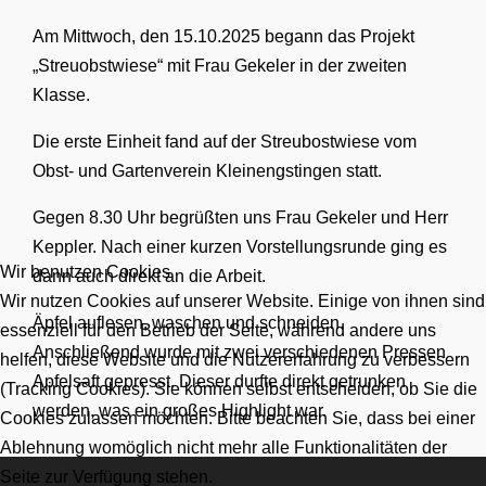
Am Mittwoch, den 15.10.2025 begann das Projekt
„Streuobstwiese“ mit Frau Gekeler in der zweiten
Klasse.
Die erste Einheit fand auf der Streubostwiese vom
Obst- und Gartenverein Kleinengstingen statt.
Gegen 8.30 Uhr begrüßten uns Frau Gekeler und Herr
Keppler. Nach einer kurzen Vorstellungsrunde ging es
Wir benutzen Cookies
dann auch direkt an die Arbeit.
Wir nutzen Cookies auf unserer Website. Einige von ihnen sind
Äpfel auflesen, waschen und schneiden.
essenziell für den Betrieb der Seite, während andere uns
Anschließend wurde mit zwei verschiedenen Pressen
helfen, diese Website und die Nutzererfahrung zu verbessern
Apfelsaft gepresst. Dieser durfte direkt getrunken
(Tracking Cookies). Sie können selbst entscheiden, ob Sie die
werden, was ein großes Highlight war.
Cookies zulassen möchten. Bitte beachten Sie, dass bei einer
Ablehnung womöglich nicht mehr alle Funktionalitäten der
Seite zur Verfügung stehen.