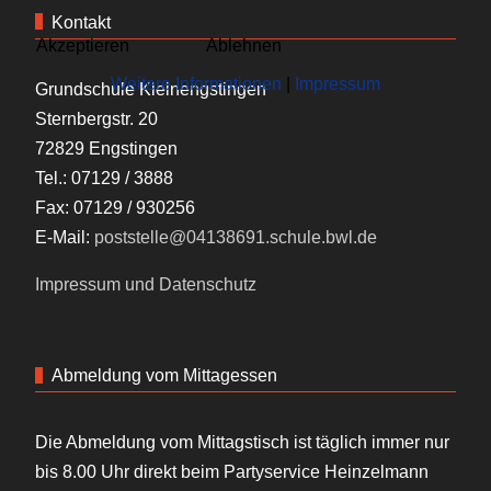
Kontakt
Akzeptieren
Ablehnen
Weitere Informationen
|
Impressum
Grundschule Kleinengstingen
Sternbergstr. 20
72829 Engstingen
Tel.: 07129 / 3888
Fax: 07129 / 930256
E-Mail:
poststelle@04138691.schule.bwl.de
Impressum und Datenschutz
Abmeldung vom Mittagessen
Die Abmeldung vom Mittagstisch ist täglich immer nur
bis 8.00 Uhr direkt beim Partyservice Heinzelmann