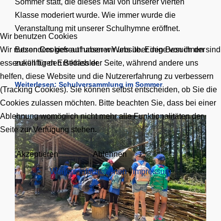
Sommer statt, die dieses Mal von unserer vierten
Klasse moderiert wurde. Wie immer wurde die
Veranstaltung mit unserer Schulhymne eröffnet.
Wir benutzen Cookies
Besonders gefreut haben wir uns über den Besuch der
Wir nutzen Cookies auf unserer Website. Einige von ihnen sind
zukünftigen Erstklässler.
essenziell für den Betrieb der Seite, während andere uns
helfen, diese Website und die Nutzererfahrung zu verbessern
Weiterlesen: Schulversammlung im Sommer
(Tracking Cookies). Sie können selbst entscheiden, ob Sie die
Cookies zulassen möchten. Bitte beachten Sie, dass bei einer
Ablehnung womöglich nicht mehr alle Funktionalitäten der
Seite zur Verfügung stehen.
Akzeptieren
Ablehnen
Weitere Informationen
|
Impressum