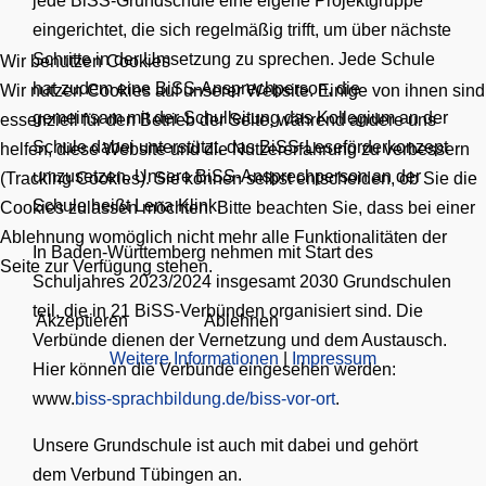
jede BiSS-Grundschule eine eigene Projektgruppe
eingerichtet, die sich regelmäßig trifft, um über nächste
Schritte in der Umsetzung zu sprechen. Jede Schule
Wir benutzen Cookies
hat zudem eine BiSS-Ansprechperson, die
Wir nutzen Cookies auf unserer Website. Einige von ihnen sind
gemeinsam mit der Schulleitung das Kollegium an der
essenziell für den Betrieb der Seite, während andere uns
Schule dabei unterstützt, das BiSS-Leseförderkonzept
helfen, diese Website und die Nutzererfahrung zu verbessern
umzusetzen. Unsere BiSS-Ansprechperson an der
(Tracking Cookies). Sie können selbst entscheiden, ob Sie die
Schule heißt Lena Klink.
Cookies zulassen möchten. Bitte beachten Sie, dass bei einer
Ablehnung womöglich nicht mehr alle Funktionalitäten der
In Baden-Württemberg nehmen mit Start des
Seite zur Verfügung stehen.
Schuljahres 2023/2024 insgesamt 2030 Grundschulen
teil, die in 21 BiSS-Verbünden organisiert sind. Die
Akzeptieren
Ablehnen
Verbünde dienen der Vernetzung und dem Austausch.
Weitere Informationen
|
Impressum
Hier können die Verbünde eingesehen werden:
www.
biss-sprachbildung.de/biss-vor-ort
.
Unsere Grundschule ist auch mit dabei und gehört
dem Verbund Tübingen an.